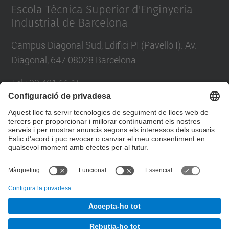
Escola Tècnica Superior d'Enginyeria
Industrial de Barcelona
Campus Diagonal Sud, Edifici PI (Pavelló I). Av.
Diagonal, 647 08028 Barcelona
Tel.
:
93 401 66 15
E-mail
:
escola.etseib@upc.edu
Directori UPC
Formulari de contacte
© UPC
Taller d'Estudis Lumínics.