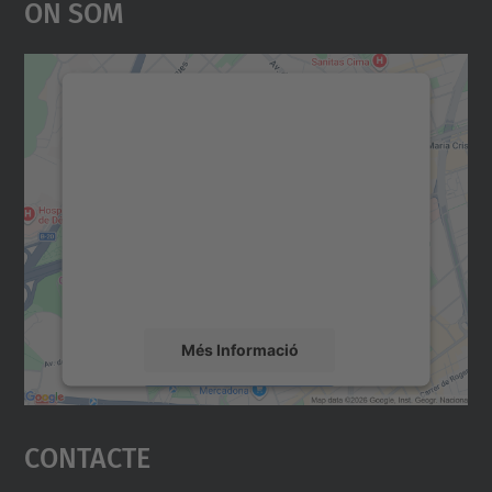
On Som
Necessitem el vostre
consentiment per carregar el
servei Google Maps!
Utilitzem un servei de tercers per incrustar
contingut del mapa que pugui recollir dades
sobre la vostra activitat. Reviseu-ne els
detalls i accepteu el servei per veure el
mapa.
Més Informació
Accepta
Contacte
powered by
Usercentrics Consent
Management Platform