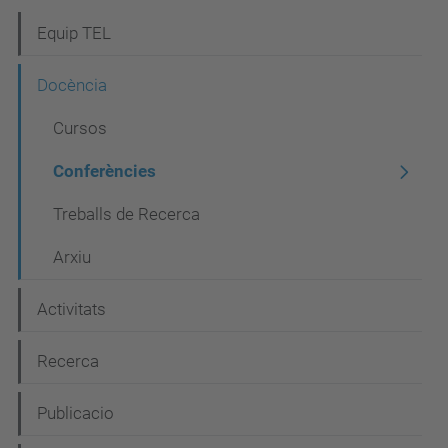
N
Equip TEL
a
Docència
v
Cursos
e
g
Conferències
a
Treballs de Recerca
c
Arxiu
i
ó
Activitats
Recerca
Publicacio