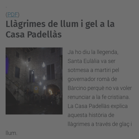
.
(
PDF
)
Llàgrimes de llum i gel a la
Casa Padellàs
Ja ho diu la llegenda,
Santa Eulàlia va ser
sotmesa a martiri pel
governador romà de
Bàrcino perquè no va voler
renunciar a la fe cristiana.
La Casa Padellàs explica
aquesta història de
llàgrimes a través de glaç i
llum.