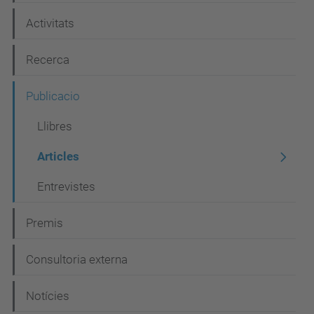
e
Activitats
g
Recerca
a
c
Publicacio
i
Llibres
ó
Articles
Entrevistes
Premis
Consultoria externa
Notícies