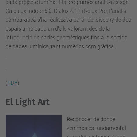
cada projecte lumínic. Els programes analitzats són
Calculux Indoor 5.0, Dialux 4.11 i Relux Pro. L'anàlisi
comparativa s'ha realitzat a partir del disseny de dos
espais amb cada un d'ells valorant des de la
introducció de dades geomètriques fins a la sortida
de dades lumínics, tant numèrics com gràfics .
.
.
(
PDF
)
El Light Art
Reconocer de dónde
venimos es fundamental
para decidir hacia dónde