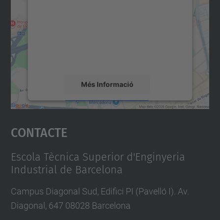
servei Google Maps!
Utilitzem un servei de tercers per incrustar
contingut del mapa que pugui recollir dades
sobre la vostra activitat. Reviseu-ne els
detalls i accepteu el servei per veure el
mapa.
Més Informació
Accepta
Contacte
powered by
Usercentrics Consent
Management Platform
Escola Tècnica Superior d'Enginyeria
Industrial de Barcelona
Campus Diagonal Sud, Edifici PI (Pavelló I). Av.
Diagonal, 647 08028 Barcelona