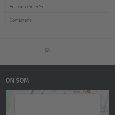
Enllaços d’interès
Contacta'ns
On Som
Necessitem el vostre
consentiment per carregar el