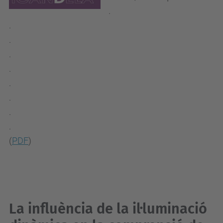
.
.
.
.
.
.
.
.
.
(
PDF
)
La influència de la il·luminació