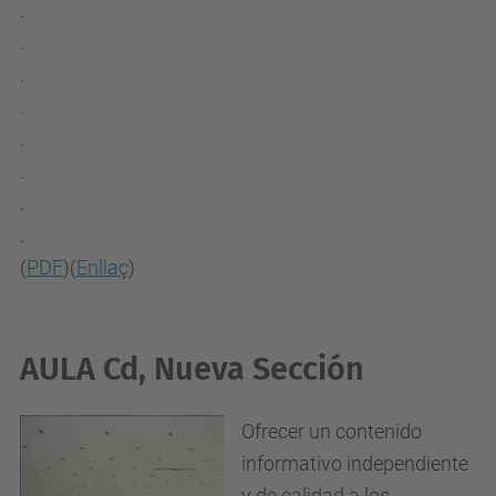
.
.
.
.
.
.
.
.
(
PDF
)(
Enllaç
)
AULA Cd, Nueva Sección
Ofrecer un contenido
informativo independiente
y de calidad a los