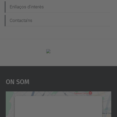
Enllaços d’interès
Contacta'ns
On Som
Necessitem el vostre
consentiment per carregar el