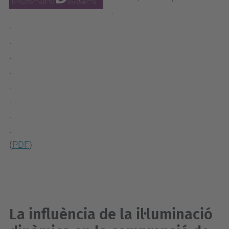
.
.
.
.
.
.
.
.
.
(
PDF
)
La influència de la il·luminació