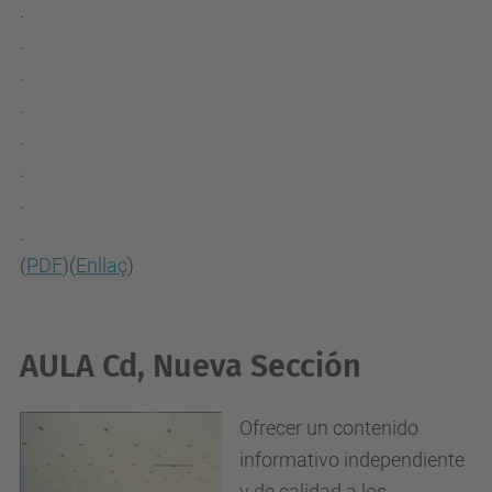
.
.
.
.
.
.
.
.
(
PDF
)(
Enllaç
)
AULA Cd, Nueva Sección
Ofrecer un contenido
informativo independiente
y de calidad a los