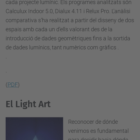
cada projecte lumínic. Els programes analitzats són
Calculux Indoor 5.0, Dialux 4.11 i Relux Pro. L'anàlisi
comparativa s'ha realitzat a partir del disseny de dos
espais amb cada un d'ells valorant des de la
introducció de dades geomètriques fins a la sortida
de dades lumínics, tant numèrics com gràfics .
.
.
(
PDF
)
El Light Art
Reconocer de dónde
venimos es fundamental
para decidir hacia dónde