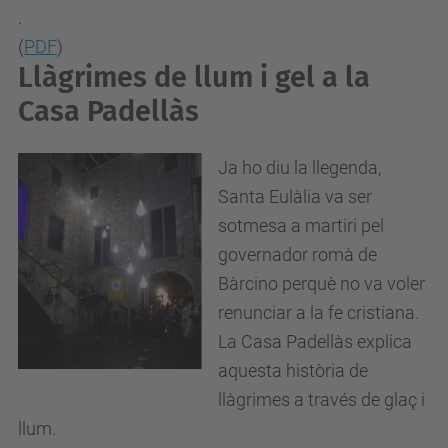
.
(
PDF
)
Llàgrimes de llum i gel a la
Casa Padellàs
Ja ho diu la llegenda,
Santa Eulàlia va ser
sotmesa a martiri pel
governador romà de
Bàrcino perquè no va voler
renunciar a la fe cristiana.
La Casa Padellàs explica
aquesta història de
llàgrimes a través de glaç i
llum.