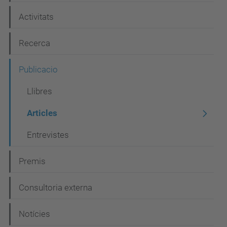
e
Activitats
g
Recerca
a
c
Publicacio
i
Llibres
ó
Articles
Entrevistes
Premis
Consultoria externa
Notícies