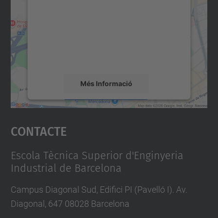
servei Google Maps!
Utilitzem un servei de tercers per incrustar
contingut del mapa que pugui recollir dades
sobre la vostra activitat. Reviseu-ne els
detalls i accepteu el servei per veure el
mapa.
Més Informació
Accepta
Contacte
powered by
Usercentrics Consent
Management Platform
Escola Tècnica Superior d'Enginyeria
Industrial de Barcelona
Campus Diagonal Sud, Edifici PI (Pavelló I). Av.
Diagonal, 647 08028 Barcelona